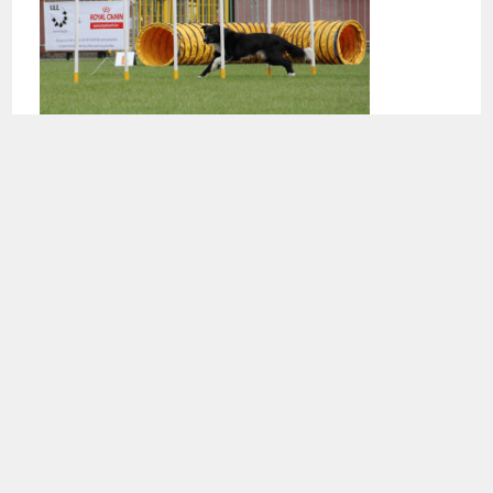
Agiltiy (=behendigheid) is een sport voor hond & geleider.
Alle toestellen die gebruikt worden in een parcours van
agility zoals hordes, tunnels, wip, palen, ... worden stap voor
stap aangeleerd met aangepaste toestellen voor de jonge
hond. Eens de hond alle toestellen onder de knie heeft,
leert men samenwerken. Hond & baasje moeten een hecht
team vormen om succesvol een parcours snel en foutloos
binnen de gestelde tijd te kunnen afleggen. Het is een héél
leuke sport waardoor de band met je hond steeds sterker
wordt.