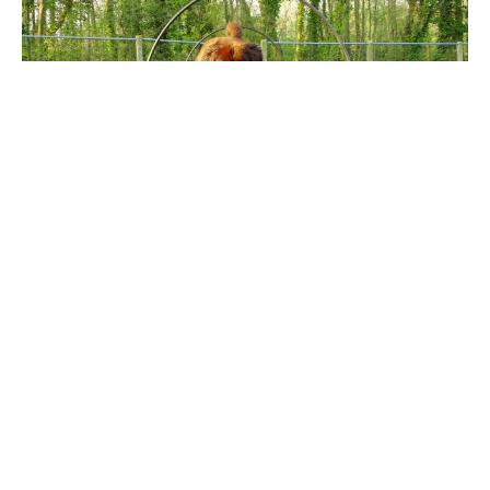
HOOPERS
Hoopers is een sport geschikt voor elke hond,
ongeacht zijn leeftijd.
Er komen geen sprongen voor in het parcours, enkel
hoops, tunnels, hekjes en tonnen.
Deze sport is eveneens geschikt voor geleiders met
fysieke beperkingen, gezien de hond op afstand
gestuurd wordt door commando's met lichaam en
stem.